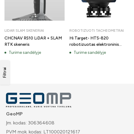
LIDAR SLAM SKENERIAI
ROBOTIZUOTI TACHEOMETRAI
CHCNAV RS10 LiDAR + SLAM
Hi Target- HTS-820
RTK skeneris
robotizuotas elektroninis
tacheometras geodezijai
Turime sandėlyje
Turime sandėlyje
Filtrai
GeoMP
Įm. kodas: 306364608
PVM mok. kodas: LT100020121617