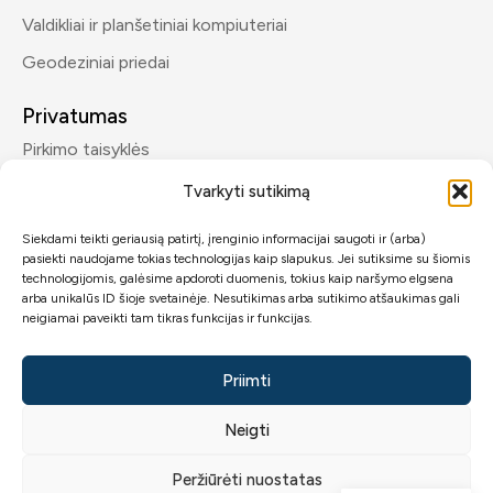
Valdikliai ir planšetiniai kompiuteriai
Geodeziniai priedai
Privatumas
Pirkimo taisyklės
Privatumo politika
Tvarkyti sutikimą
Siekdami teikti geriausią patirtį, įrenginio informacijai saugoti ir (arba)
Kontaktai
pasiekti naudojame tokias technologijas kaip slapukus. Jei sutiksime su šiomis
info@geomp.lt
technologijomis, galėsime apdoroti duomenis, tokius kaip naršymo elgsena
arba unikalūs ID šioje svetainėje. Nesutikimas arba sutikimo atšaukimas gali
+370 600 89432
neigiamai paveikti tam tikras funkcijas ir funkcijas.
Priimti
Neigti
2026 © GeoMP.lt.
Visos teisės saugomos
GeoMP
.
Peržiūrėti nuostatas