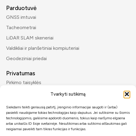
Parduotuvė
GNSS imtuvai
Tacheometrai
LiDAR SLAM skeneriai
Valdikliai ir planšetiniai kompiuteriai
Geodeziniai priedai
Privatumas
Pirkimo taisyklės
Privatumo politika
Tvarkyti sutikimą
Siekdami teikti geriausią patirtį, įrenginio informacijai saugoti ir (arba)
Kontaktai
pasiekti naudojame tokias technologijas kaip slapukus. Jei sutiksime su šiomis
info@geomp.lt
technologijomis, galėsime apdoroti duomenis, tokius kaip naršymo elgsena
arba unikalūs ID šioje svetainėje. Nesutikimas arba sutikimo atšaukimas gali
+370 600 89432
neigiamai paveikti tam tikras funkcijas ir funkcijas.