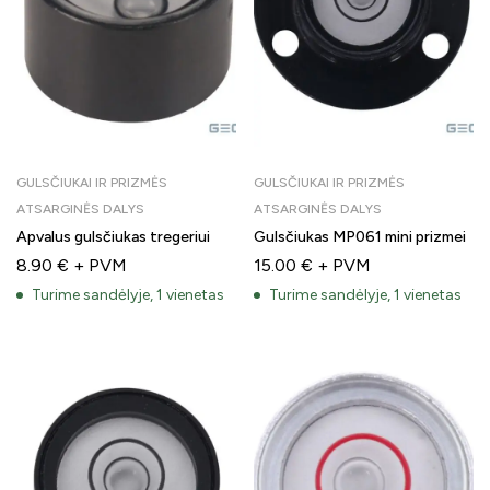
GULSČIUKAI IR PRIZMĖS
GULSČIUKAI IR PRIZMĖS
ATSARGINĖS DALYS
ATSARGINĖS DALYS
Apvalus gulsčiukas tregeriui
Gulsčiukas MP061 mini prizmei
8.90
€
+ PVM
15.00
€
+ PVM
Turime sandėlyje, 1 vienetas
Turime sandėlyje, 1 vienetas