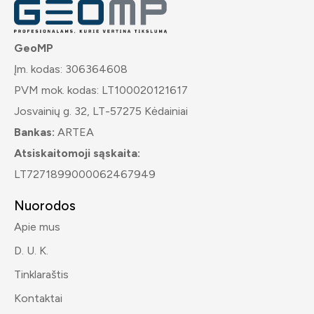
GeoMP
Įm. kodas: 306364608
PVM mok. kodas: LT100020121617
Josvainių g. 32, LT-57275 Kėdainiai
Bankas:
ARTEA
Atsiskaitomoji sąskaita:
LT7271899000062467949
Nuorodos
Apie mus
D. U. K.
Tinklaraštis
Kontaktai