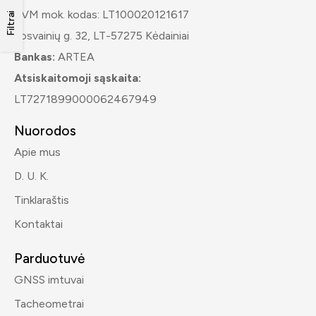
PVM mok. kodas: LT100020121617
Filtrai
Josvainių g. 32, LT-57275 Kėdainiai
Bankas:
ARTEA
Atsiskaitomoji sąskaita:
LT7271899000062467949
Nuorodos
Apie mus
D. U. K.
Tinklaraštis
Kontaktai
Parduotuvė
GNSS imtuvai
Tacheometrai