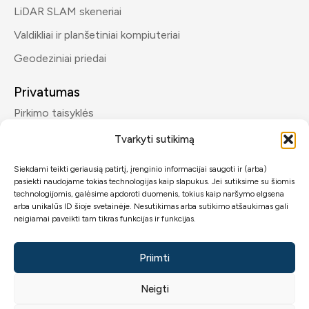
LiDAR SLAM skeneriai
Valdikliai ir planšetiniai kompiuteriai
Geodeziniai priedai
Privatumas
Pirkimo taisyklės
Privatumo politika
Tvarkyti sutikimą
Siekdami teikti geriausią patirtį, įrenginio informacijai saugoti ir (arba)
Kontaktai
pasiekti naudojame tokias technologijas kaip slapukus. Jei sutiksime su šiomis
info@geomp.lt
technologijomis, galėsime apdoroti duomenis, tokius kaip naršymo elgsena
arba unikalūs ID šioje svetainėje. Nesutikimas arba sutikimo atšaukimas gali
+370 600 89432
neigiamai paveikti tam tikras funkcijas ir funkcijas.
Priimti
Neigti
2026 © GeoMP.lt.
Visos teisės saugomos
GeoMP
.