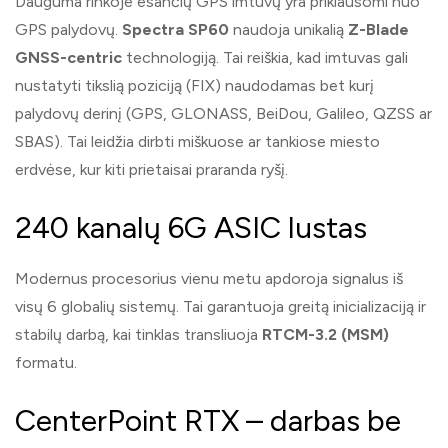
Dauguma rinkoje esančių GPS imtuvų yra priklausomi nuo
GPS palydovų.
Spectra SP60
naudoja unikalią
Z-Blade
GNSS-centric
technologiją. Tai reiškia, kad imtuvas gali
nustatyti tikslią poziciją (FIX) naudodamas bet kurį
palydovų derinį (GPS, GLONASS, BeiDou, Galileo, QZSS ar
SBAS). Tai leidžia dirbti miškuose ar tankiose miesto
erdvėse, kur kiti prietaisai praranda ryšį.
240 kanalų 6G ASIC lustas
Modernus procesorius vienu metu apdoroja signalus iš
visų 6 globalių sistemų. Tai garantuoja greitą inicializaciją ir
stabilų darbą, kai tinklas transliuoja
RTCM-3.2 (MSM)
formatu.
CenterPoint RTX – darbas be