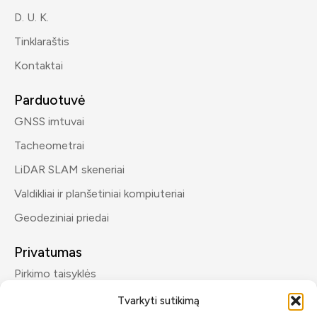
D. U. K.
Tinklaraštis
Kontaktai
Parduotuvė
GNSS imtuvai
Tacheometrai
LiDAR SLAM skeneriai
Valdikliai ir planšetiniai kompiuteriai
Geodeziniai priedai
Privatumas
Pirkimo taisyklės
Privatumo politika
Tvarkyti sutikimą