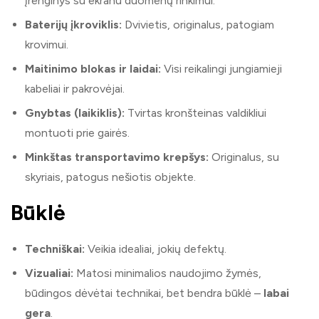
įrenginys su ekranu duomenų rinkimui.
Baterijų įkroviklis:
Dvivietis, originalus, patogiam
krovimui.
Maitinimo blokas ir laidai:
Visi reikalingi jungiamieji
kabeliai ir pakrovėjai.
Gnybtas (laikiklis):
Tvirtas kronšteinas valdikliui
montuoti prie gairės.
Minkštas transportavimo krepšys:
Originalus, su
skyriais, patogus nešiotis objekte.
Būklė
Techniškai:
Veikia idealiai, jokių defektų.
Vizualiai:
Matosi minimalios naudojimo žymės,
būdingos dėvėtai technikai, bet bendra būklė –
labai
gera
.