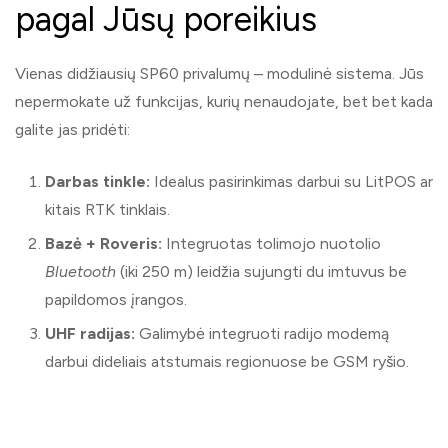
pagal Jūsų poreikius
Vienas didžiausių SP60 privalumų – modulinė sistema. Jūs
nepermokate už funkcijas, kurių nenaudojate, bet bet kada
galite jas pridėti:
Darbas tinkle:
Idealus pasirinkimas darbui su LitPOS ar
kitais RTK tinklais.
Bazė + Roveris:
Integruotas tolimojo nuotolio
Bluetooth
(iki 250 m) leidžia sujungti du imtuvus be
papildomos įrangos.
UHF radijas:
Galimybė integruoti radijo modemą
darbui dideliais atstumais regionuose be GSM ryšio.