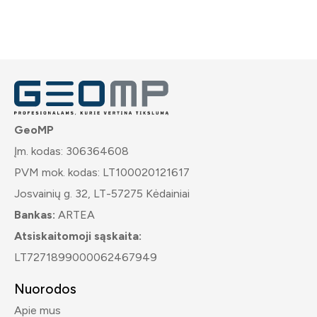
GeoMP
Įm. kodas: 306364608
PVM mok. kodas: LT100020121617
Josvainių g. 32, LT-57275 Kėdainiai
Bankas:
ARTEA
Atsiskaitomoji sąskaita:
LT7271899000062467949
Nuorodos
Apie mus