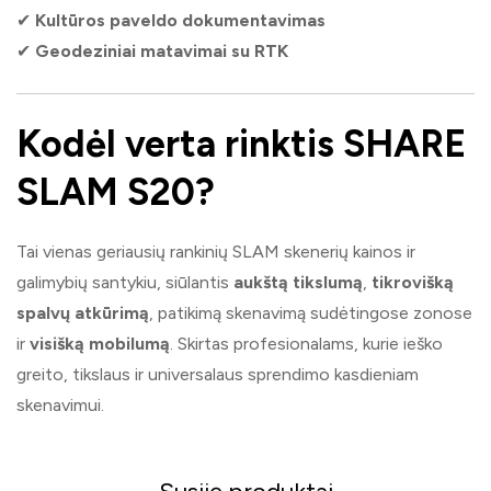
✔
Kultūros paveldo dokumentavimas
✔
Geodeziniai matavimai su RTK
Kodėl verta rinktis SHARE
SLAM S20?
Tai vienas geriausių rankinių SLAM skenerių kainos ir
galimybių santykiu, siūlantis
aukštą tikslumą
,
tikrovišką
spalvų atkūrimą
, patikimą skenavimą sudėtingose zonose
ir
visišką mobilumą
. Skirtas profesionalams, kurie ieško
greito, tikslaus ir universalaus sprendimo kasdieniam
skenavimui.