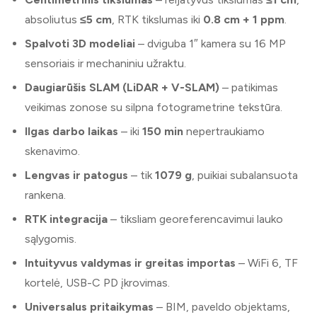
absoliutus
≤5 cm
, RTK tikslumas iki
0.8 cm + 1 ppm
.
Spalvoti 3D modeliai
– dviguba 1″ kamera su 16 MP
sensoriais ir mechaniniu užraktu.
Daugiarūšis SLAM (LiDAR + V-SLAM)
– patikimas
veikimas zonose su silpna fotogrametrine tekstūra.
Ilgas darbo laikas
– iki
150 min
nepertraukiamo
skenavimo.
Lengvas ir patogus
– tik
1079 g
, puikiai subalansuota
rankena.
RTK integracija
– tiksliam georeferencavimui lauko
sąlygomis.
Intuityvus valdymas ir greitas importas
– WiFi 6, TF
kortelė, USB-C PD įkrovimas.
Universalus pritaikymas
– BIM, paveldo objektams,