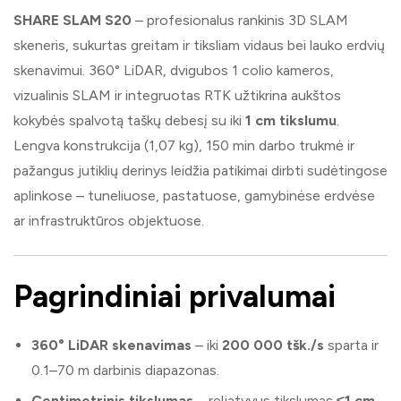
SHARE SLAM S20
– profesionalus rankinis 3D SLAM
skeneris, sukurtas greitam ir tiksliam vidaus bei lauko erdvių
skenavimui. 360° LiDAR, dvigubos 1 colio kameros,
vizualinis SLAM ir integruotas RTK užtikrina aukštos
kokybės spalvotą taškų debesį su iki
1 cm tikslumu
.
Lengva konstrukcija (1,07 kg), 150 min darbo trukmė ir
pažangus jutiklių derinys leidžia patikimai dirbti sudėtingose
aplinkose – tuneliuose, pastatuose, gamybinėse erdvėse
ar infrastruktūros objektuose.
Pagrindiniai privalumai
360° LiDAR skenavimas
– iki
200 000 tšk./s
sparta ir
0.1–70 m darbinis diapazonas.
Centimetrinis tikslumas
– reljatyvus tikslumas
≤1 cm
,