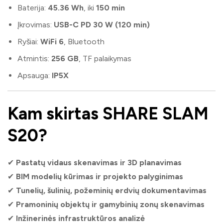
Baterija:
45.36 Wh
, iki
150 min
Įkrovimas:
USB-C PD 30 W (120 min)
Ryšiai:
WiFi 6
, Bluetooth
Atmintis:
256 GB
, TF palaikymas
Apsauga:
IP5X
Kam skirtas SHARE SLAM
S20?
✔
Pastatų vidaus skenavimas ir 3D planavimas
✔
BIM modelių kūrimas ir projekto palyginimas
✔
Tunelių, šulinių, požeminių erdvių dokumentavimas
✔
Pramoninių objektų ir gamybinių zonų skenavimas
✔
Inžinerinės infrastruktūros analizė