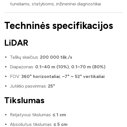
tuneliams, statyboms, inžinerinei diagnostikai.
Techninės specifikacijos
LiDAR
Taškų skaičius:
200 000 tšk./s
Diapazonas:
0.1–40 m (10%)
,
0.1–70 m (80%)
FOV:
360° horizontaliai
,
–7° ~ 52° vertikaliai
Jutiklio pasvirimas:
25°
Tikslumas
Reljatyvus tikslumas:
≤ 1 cm
Absoliutus tikslumas:
≤ 5 cm