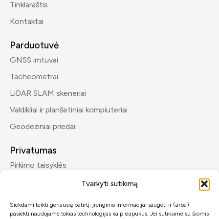
Tinklaraštis
Kontaktai
Parduotuvė
GNSS imtuvai
Tacheometrai
LiDAR SLAM skeneriai
Valdikliai ir planšetiniai kompiuteriai
Geodeziniai priedai
Privatumas
Pirkimo taisyklės
Privatumo politika
Tvarkyti sutikimą
Siekdami teikti geriausią patirtį, įrenginio informacijai saugoti ir (arba)
Kontaktai
pasiekti naudojame tokias technologijas kaip slapukus. Jei sutiksime su šiomis