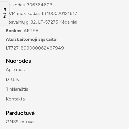
Įm. kodas: 306364608
Filtrai
PVM mok. kodas: LT100020121617
Josvainių g. 32, LT-57275 Kėdainiai
Bankas:
ARTEA
Atsiskaitomoji sąskaita:
LT7271899000062467949
Nuorodos
Apie mus
D. U. K.
Tinklaraštis
Kontaktai
Parduotuvė
GNSS imtuvai