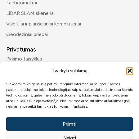
Tacheometrai
LiDAR SLAM skeneriai
Valdikliai ir planšetiniai kompiuteriai
Geodeziniai priedai
Privatumas
Pirkimo taisyklės
Privatumo politika
Tvarkyti sutikimą
Siekdami teikti geriausią patirtį, įrenginio informacijai saugoti ir (arba)
Kontaktai
pasiekti naudojame tokias technologijas kaip slapukus. Jei sutiksime su šiomis
info@geomp.lt
technologijomis, galėsime apdoroti duomenis, tokius kaip naršymo elgsena
arba unikalūs ID šioje svetainėje. Nesutikimas arba sutikimo atšaukimas gali
+370 600 89432
neigiamai paveikti tam tikras funkcijas ir funkcijas.
Priimti
Neigti