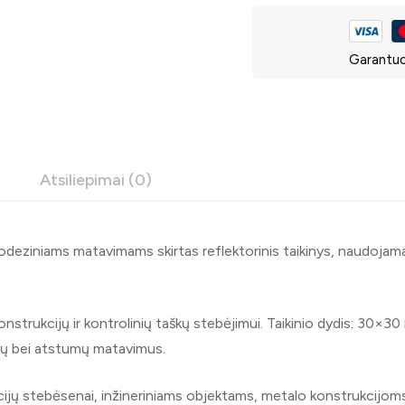
Garantuo
Atsiliepimai (0)
deziniams matavimams skirtas reflektorinis taikinys, naudoja
trukcijų ir kontrolinių taškų stebėjimui. Taikinio dydis: 30×30 
ampų bei atstumų matavimus.
jų stebėsenai, inžineriniams objektams, metalo konstrukcijoms, 