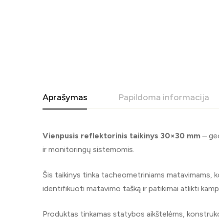
Aprašymas
Papildoma informacija
Vienpusis reflektorinis taikinys 30×30 mm
– geo
ir monitoringų sistemomis.
Šis taikinys tinka tacheometriniams matavimams, kons
identifikuoti matavimo tašką ir patikimai atlikti k
Produktas tinkamas statybos aikštelėms, konstrukci