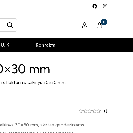
0
 U. K.
Kontaktai
 30×30 mm
 reflektorinis taikinys 30×30 mm
()
 taikinys 30×30 mm, skirtas geodeziniams,