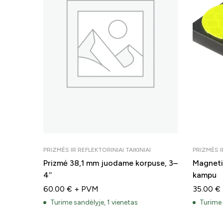
PRIZMĖS IR REFLEKTORINIAI TAIKINIAI
PRIZMĖS I
Prizmė 38,1 mm juodame korpuse, 3–
Magnetin
4″
kampu
60.00
€
+ PVM
35.00
€
Turime sandėlyje, 1 vienetas
Turime 