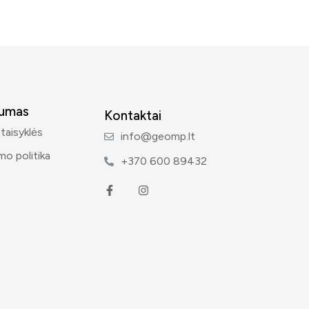
tumas
Kontaktai
 taisyklės
info@geomp.lt
mo politika
+370 600 89432