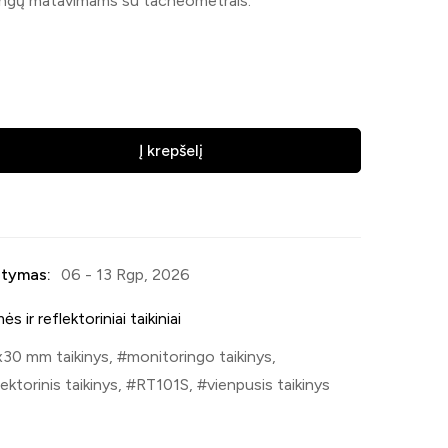
ringų matavimams su tacheometrais.
Į krepšelį
tymas:
06 - 13 Rgp, 2026
ės ir reflektoriniai taikiniai
30 mm taikinys
,
monitoringo taikinys
,
lektorinis taikinys
,
RT101S
,
vienpusis taikinys