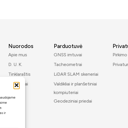
Nuorodos
Parduotuvė
Priva
Apie mus
GNSS imtuvai
Pirkimo
D. U. K.
Tacheometrai
Privatu
Tinklaraštis
LiDAR SLAM skeneriai
Kontaktai
Valdikliai ir planšetiniai
kompiuteriai
i naudojame
Geodeziniai priedai
ėsime
e.
s ir