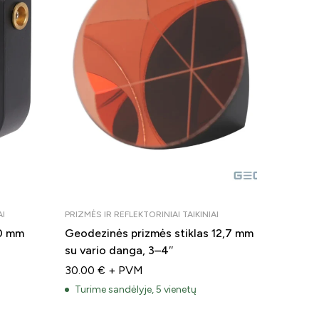
AI
PRIZMĖS IR REFLEKTORINIAI TAIKINIAI
PRIZMĖS I
60 mm
Geodezinės prizmės stiklas 12,7 mm
Geodez
su vario danga, 3–4″
metalin
30.00
€
+ PVM
110.00
Turime sandėlyje, 5 vienetų
Turime