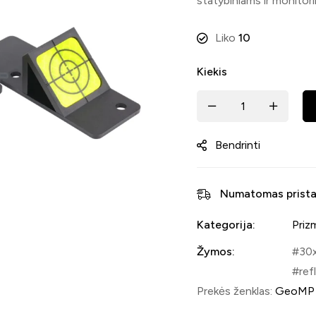
statybiniams ir monito
Liko
10
Kiekis
Bendrinti
Numatomas prista
Kategorija:
Prizm
Žymos:
30x
ref
Prekės ženklas:
GeoMP