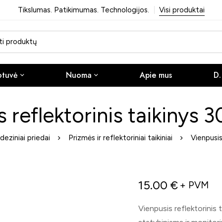
Tikslumas. Patikimumas. Technologijos.
Visi produktai
otuvė
Nuoma
Apie mus
D.
s reflektorinis taikinys
eziniai priedai
Prizmės ir reflektoriniai taikiniai
Vienpusis
15.00
€
+ PVM
Vienpusis reflektorinis