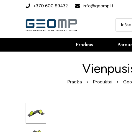
+370 600 89432
info@geomp.lt
Pradinis
Pardu
Vienpusi
Pradžia
Produktai
Geod