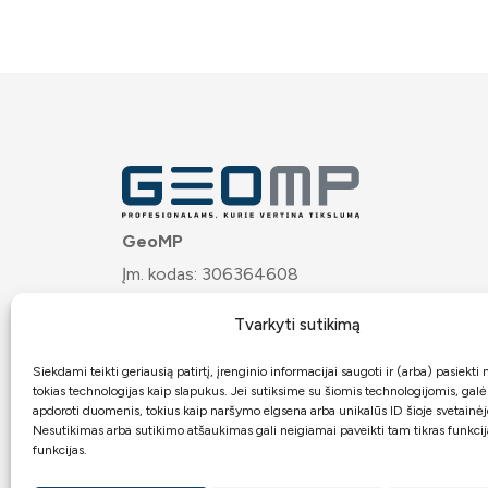
GeoMP
Įm. kodas: 306364608
PVM mok. kodas: LT100020121617
Tvarkyti sutikimą
Josvainių g. 32, LT-57275 Kėdainiai
Bankas:
ARTEA
Siekdami teikti geriausią patirtį, įrenginio informacijai saugoti ir (arba) pasiekt
tokias technologijas kaip slapukus. Jei sutiksime su šiomis technologijomis, gal
Atsiskaitomoji sąskaita:
apdoroti duomenis, tokius kaip naršymo elgsena arba unikalūs ID šioje svetainėj
Nesutikimas arba sutikimo atšaukimas gali neigiamai paveikti tam tikras funkcija
LT7271899000062467949
funkcijas.