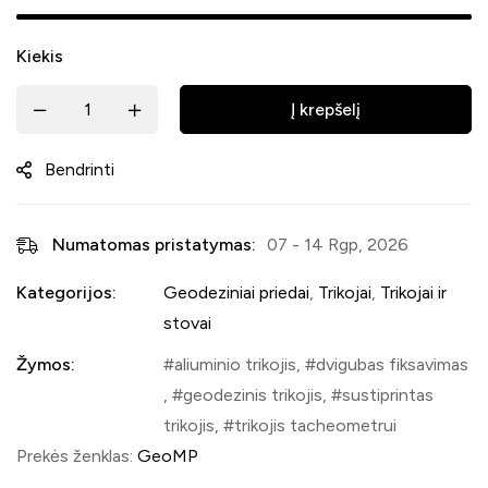
Kiekis
Į krepšelį
Bendrinti
Numatomas pristatymas:
07 - 14 Rgp, 2026
Kategorijos:
Geodeziniai priedai
,
Trikojai
,
Trikojai ir
stovai
Žymos:
aliuminio trikojis
,
dvigubas fiksavimas
,
geodezinis trikojis
,
sustiprintas
trikojis
,
trikojis tacheometrui
Prekės ženklas:
GeoMP