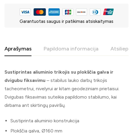
Garantuotas saugus ir patikimas atsiskaitymas
Aprašymas
Papildoma informacija
Atsiliepi
Sustiprintas aliuminio trikojis su plokščia galva ir
dvigubu fiksavimu
– stabilus lauko darbų trikojis
tacheometrui, nivelyrui ar kitam geodeziniam prietaisui.
Dvigubas fiksavimas suteikia papildomo stabilumo, kai
dirbama ant skirtingų paviršių.
Sustiprinta aliuminio konstrukcija
Plokščia galva, Ø160 mm