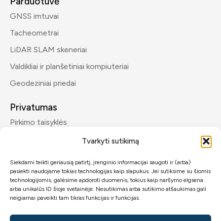
Parduotuvė
GNSS imtuvai
Tacheometrai
LiDAR SLAM skeneriai
Valdikliai ir planšetiniai kompiuteriai
Geodeziniai priedai
Privatumas
Pirkimo taisyklės
Privatumo politika
Tvarkyti sutikimą
Siekdami teikti geriausią patirtį, įrenginio informacijai saugoti ir (arba)
Kontaktai
pasiekti naudojame tokias technologijas kaip slapukus. Jei sutiksime su šiomis
info@geomp.lt
technologijomis, galėsime apdoroti duomenis, tokius kaip naršymo elgsena
arba unikalūs ID šioje svetainėje. Nesutikimas arba sutikimo atšaukimas gali
+370 600 89432
neigiamai paveikti tam tikras funkcijas ir funkcijas.