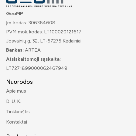
GeoMP
Įm. kodas: 306364608
PVM mok. kodas: LT100020121617
Josvainių g. 32, LT-57275 Kėdainiai
Bankas:
ARTEA
Atsiskaitomoji sąskaita:
LT7271899000062467949
Nuorodos
Apie mus
D. U. K.
Tinklaraštis
Kontaktai