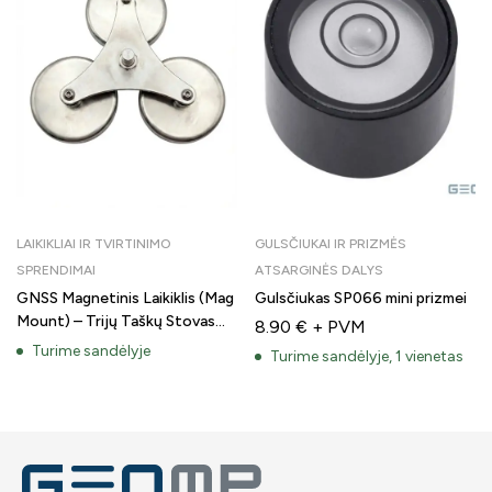
LAIKIKLIAI IR TVIRTINIMO
GULSČIUKAI IR PRIZMĖS
SPRENDIMAI
ATSARGINĖS DALYS
GNSS Magnetinis Laikiklis (Mag
Gulsčiukas SP066 mini prizmei
Mount) – Trijų Taškų Stovas
8.90
€
+ PVM
Antenai
Turime sandėlyje
Turime sandėlyje, 1 vienetas