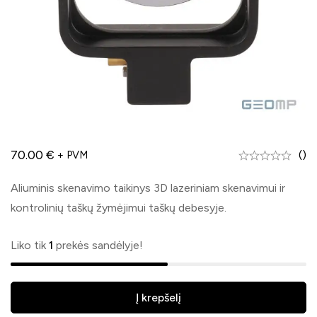
70.00
€
()
+ PVM
Aliuminis skenavimo taikinys 3D lazeriniam skenavimui ir
kontrolinių taškų žymėjimui taškų debesyje.
Liko tik
1
prekės sandėlyje!
Į krepšelį