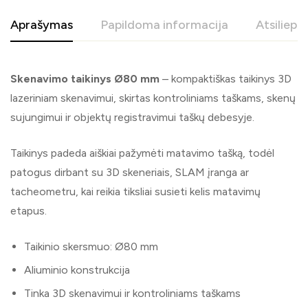
Aprašymas
Papildoma informacija
Atsiliepi
Skenavimo taikinys Ø80 mm
– kompaktiškas taikinys 3D
lazeriniam skenavimui, skirtas kontroliniams taškams, skenų
sujungimui ir objektų registravimui taškų debesyje.
Taikinys padeda aiškiai pažymėti matavimo tašką, todėl
patogus dirbant su 3D skeneriais, SLAM įranga ar
tacheometru, kai reikia tiksliai susieti kelis matavimų
etapus.
Taikinio skersmuo: Ø80 mm
Aliuminio konstrukcija
Tinka 3D skenavimui ir kontroliniams taškams