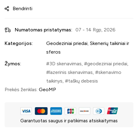
Bendrinti
Numatomas pristatymas:
07 - 14 Rgp, 2026
Kategorijos:
Geodeziniai priedai
,
Skenerių taikiniai ir
sferos
Žymos:
3D skenavimas
,
geodeziniai priedai
,
lazerinis skenavimas
,
skenavimo
taikinys
,
taškų debesis
Prekės ženklas:
GeoMP
Garantuotas saugus ir patikimas atsiskaitymas