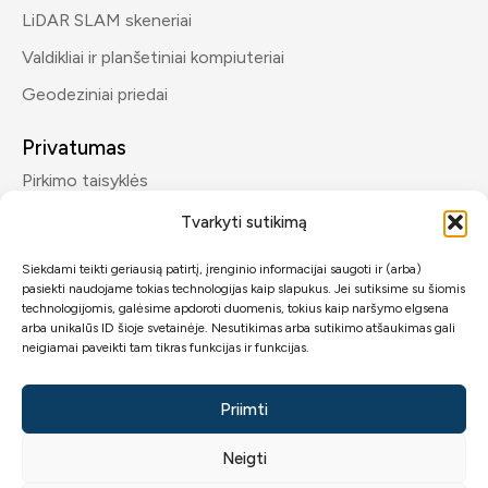
LiDAR SLAM skeneriai
Valdikliai ir planšetiniai kompiuteriai
Geodeziniai priedai
Privatumas
Pirkimo taisyklės
Privatumo politika
Tvarkyti sutikimą
Siekdami teikti geriausią patirtį, įrenginio informacijai saugoti ir (arba)
Kontaktai
pasiekti naudojame tokias technologijas kaip slapukus. Jei sutiksime su šiomis
info@geomp.lt
technologijomis, galėsime apdoroti duomenis, tokius kaip naršymo elgsena
arba unikalūs ID šioje svetainėje. Nesutikimas arba sutikimo atšaukimas gali
+370 600 89432
neigiamai paveikti tam tikras funkcijas ir funkcijas.
Priimti
Neigti
2026 © GeoMP.lt.
Visos teisės saugomos
GeoMP
.