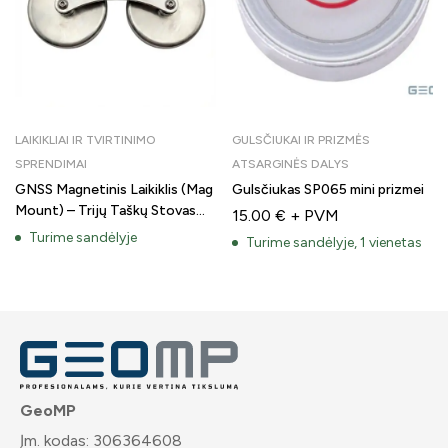
LAIKIKLIAI IR TVIRTINIMO
GULSČIUKAI IR PRIZMĖS
SPRENDIMAI
ATSARGINĖS DALYS
GNSS Magnetinis Laikiklis (Mag
Gulsčiukas SP065 mini prizmei
Mount) – Trijų Taškų Stovas
15.00
€
+ PVM
Antenai
Turime sandėlyje
Turime sandėlyje, 1 vienetas
GeoMP
Įm. kodas: 306364608