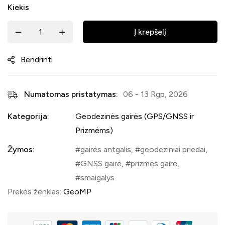
Kiekis
Į krepšelį
Bendrinti
Numatomas pristatymas:
06 - 13 Rgp, 2026
Kategorija:
Geodezinės gairės (GPS/GNSS ir
Prizmėms)
Žymos:
gairės antgalis
,
geodeziniai priedai
,
GNSS gairė
,
prizmės gairė
,
smaigalys
Prekės ženklas:
GeoMP