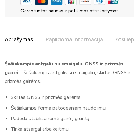
Garantuotas saugus ir patikimas atsiskaitymas
Aprašymas
Papildoma informacija
Atsiliepi
Šešiakampis antgalis su smaigaliu GNSS ir prizmės
gairei
– šešiakampis antgalis su smaigaliu, skirtas GNSS ir
prizmės gairėms.
Skirtas GNSS ir prizmės gairėms
Šešiakampė forma patogesniam naudojimui
Padeda stabiliau remti gairę į gruntą
Tinka atsargai arba keitimui