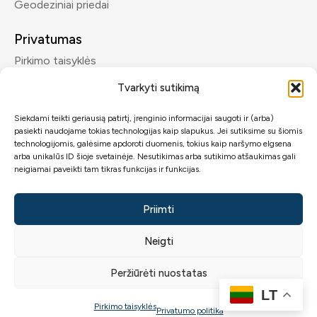
Geodeziniai priedai
Privatumas
Pirkimo taisyklės
Privatumo politika
Tvarkyti sutikimą
Siekdami teikti geriausią patirtį, įrenginio informacijai saugoti ir (arba)
Kontaktai
pasiekti naudojame tokias technologijas kaip slapukus. Jei sutiksime su šiomis
info@geomp.lt
technologijomis, galėsime apdoroti duomenis, tokius kaip naršymo elgsena
arba unikalūs ID šioje svetainėje. Nesutikimas arba sutikimo atšaukimas gali
+370 600 89432
neigiamai paveikti tam tikras funkcijas ir funkcijas.
Priimti
Neigti
2026 © GeoMP.lt.
Visos teisės saugomos
GeoMP
.
Peržiūrėti nuostatas
LT
0
Pirkimo taisyklės
Privatumo politika