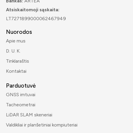
Bankas:
ARTEA
Atsiskaitomoji sąskaita:
LT7271899000062467949
Nuorodos
Apie mus
D. U. K.
Tinklaraštis
Kontaktai
Parduotuvė
GNSS imtuvai
Tacheometrai
LiDAR SLAM skeneriai
Valdikliai ir planšetiniai kompiuteriai