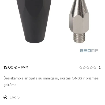
19.00
€
()
+ PVM
Šešiakampis antgalis su smaigaliu, skirtas GNSS ir prizmės
gairėms.
Liko
5