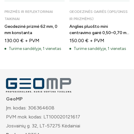
PRIZMĖS IR REFLEKTORINIAI
GEODEZINĖS GAIRĖS (GPS/GNSS
TAIKINIAI
IR PRIZMĖMS)
Geodezinė prizmė 62 mm, 0
Anglies pluošto mini
mm konstanta
centravimo gairė 0,50–0,70 m,
5/8″-11
130.00
€
+ PVM
150.00
€
+ PVM
Turime sandėlyje, 1 vienetas
Turime sandėlyje, 1 vienetas
GeoMP
Įm. kodas: 306364608
PVM mok. kodas: LT100020121617
Josvainių g. 32, LT-57275 Kėdainiai