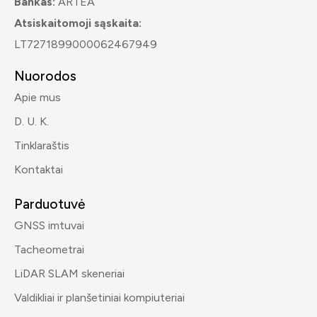
Bankas:
ARTEA
Atsiskaitomoji sąskaita:
LT7271899000062467949
Nuorodos
Apie mus
D. U. K.
Tinklaraštis
Kontaktai
Parduotuvė
GNSS imtuvai
Tacheometrai
LiDAR SLAM skeneriai
Valdikliai ir planšetiniai kompiuteriai