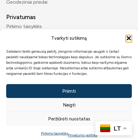
Geodeziniai priedai
Privatumas
Pirkimo taisyklės
Privatumo politika
Tvarkyti sutikimą
Siekdami teikti geriausią patirtį, įrenginio informacijai saugoti ir (arba)
Kontaktai
pasiekti naudojame tokias technologijas kaip slapukus. Jei sutiksime su šiomis
info@geomp.lt
technologijomis, galėsime apdoroti duomenis, tokius kaip naršymo elgsena
arba unikalūs ID šioje svetainėje. Nesutikimas arba sutikimo atšaukimas gali
+370 600 89432
neigiamai paveikti tam tikras funkcijas ir funkcijas.
Priimti
Neigti
2026 © GeoMP.lt.
Visos teisės saugomos
GeoMP
.
Peržiūrėti nuostatas
LT
0
Pirkimo taisyklės
Privatumo politika