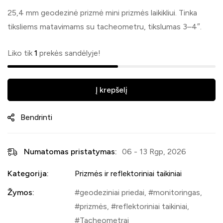
25,4 mm geodezinė prizmė mini prizmės laikikliui. Tinka
tiksliems matavimams su tacheometru, tikslumas 3–4″.
Liko tik
1
prekės sandėlyje!
Į krepšelį
Bendrinti
Numatomas pristatymas:
06 - 13 Rgp, 2026
Kategorija:
Prizmės ir reflektoriniai taikiniai
Žymos:
geodeziniai priedai
,
monitoringas
,
prizmės
,
reflektoriniai taikiniai
,
Tacheometrai