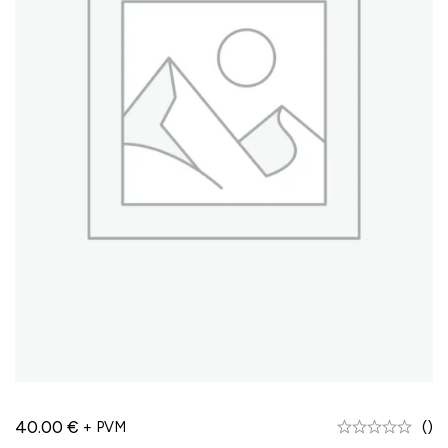
40.00
€
()
+ PVM