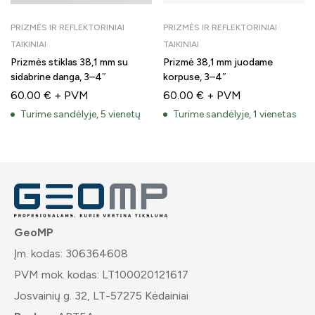
PRIZMĖS IR REFLEKTORINIAI
PRIZMĖS IR REFLEKTORINIAI
TAIKINIAI
TAIKINIAI
Prizmės stiklas 38,1 mm su
Prizmė 38,1 mm juodame
sidabrine danga, 3–4″
korpuse, 3–4″
60.00
€
+ PVM
60.00
€
+ PVM
Turime sandėlyje, 5 vienetų
Turime sandėlyje, 1 vienetas
GeoMP
Įm. kodas: 306364608
PVM mok. kodas: LT100020121617
Josvainių g. 32, LT-57275 Kėdainiai