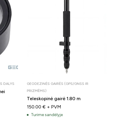
ĖS DALYS
GEODEZINĖS GAIRĖS (GPS/GNSS IR
TRIKOJAI 
mei
PRIZMĖMS)
Anglies
Teleskopinė gairė 1.80 m
(dvikoji
150.00
€
+ PVM
150.00
Turime sandėlyje
Turime