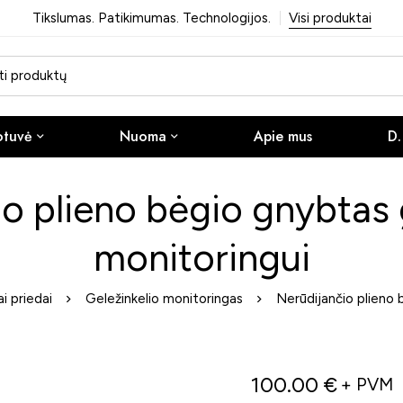
Tikslumas. Patikimumas. Technologijos.
Visi produktai
otuvė
Nuoma
Apie mus
D.
o plieno bėgio gnybtas 
monitoringui
i priedai
Geležinkelio monitoringas
Nerūdijančio plieno 
100.00
€
+ PVM