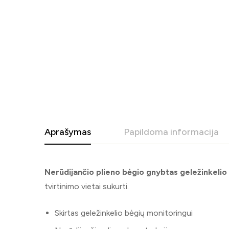
Aprašymas
Papildoma informacija
Nerūdijančio plieno bėgio gnybtas geležinkelio
tvirtinimo vietai sukurti.
Skirtas geležinkelio bėgių monitoringui