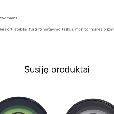
matavimams
kirti stabiliai tvirtinti matavimo taškus, monitoringines prizme
Susiję produktai