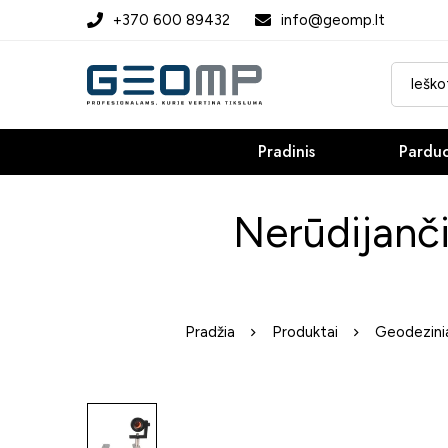
+370 600 89432
info@geomp.lt
Pradinis
Pardu
Nerūdijanči
Pradžia
Produktai
Geodezinia