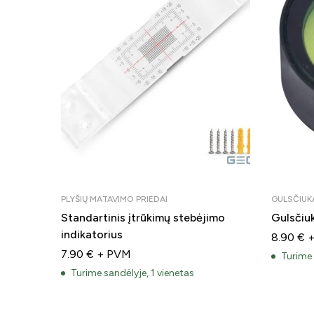
PLYŠIŲ MATAVIMO PRIEDAI
GULSČIUK
Standartinis įtrūkimų stebėjimo
Gulsčiu
indikatorius
8.90
€
7.90
€
+ PVM
Turime 
Turime sandėlyje, 1 vienetas