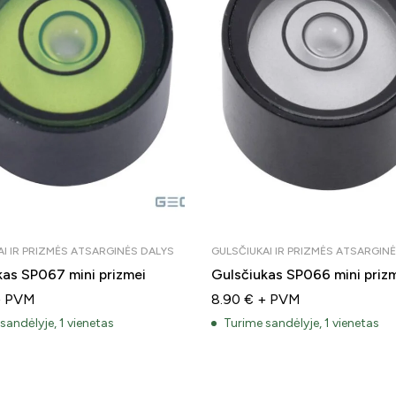
AI IR PRIZMĖS ATSARGINĖS DALYS
GULSČIUKAI IR PRIZMĖS ATSARGIN
kas SP067 mini prizmei
Gulsčiukas SP066 mini priz
+ PVM
8.90
€
+ PVM
sandėlyje, 1 vienetas
Turime sandėlyje, 1 vienetas