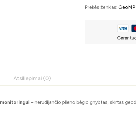
Prekės ženklas:
GeoMP
Garantuo
Atsiliepimai (0)
 monitoringui
– nerūdijančio plieno bėgio gnybtas, skirtas geode