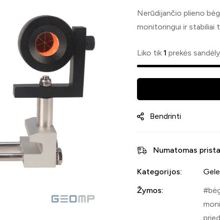
Nerūdijančio plieno bėg
monitoringui ir stabiliai 
Liko tik
1
prekės sandėly
Bendrinti
Numatomas prista
Kategorijos:
Gele
Žymos:
bėg
moni
pried