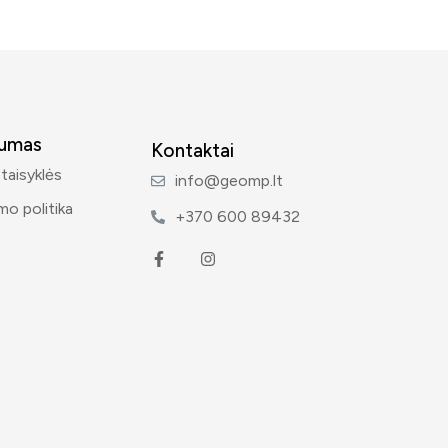
tumas
Kontaktai
 taisyklės
info@geomp.lt
mo politika
+370 600 89432