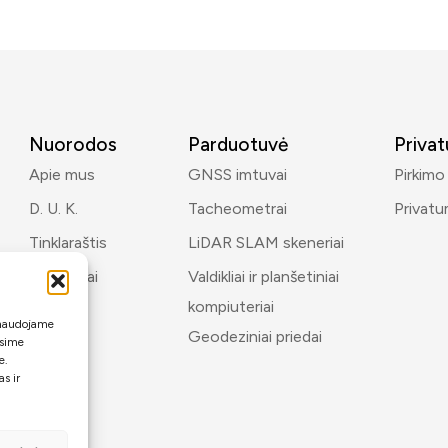
Nuorodos
Parduotuvė
Priva
Apie mus
GNSS imtuvai
Pirkimo
D. U. K.
Tacheometrai
Privatu
Tinklaraštis
LiDAR SLAM skeneriai
Kontaktai
Valdikliai ir planšetiniai
kompiuteriai
i naudojame
Geodeziniai priedai
ėsime
e.
s ir