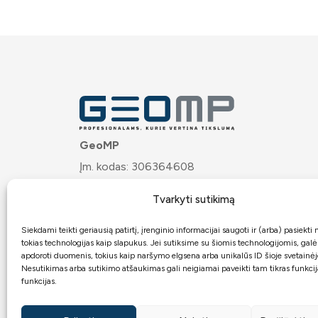
GeoMP
Įm. kodas: 306364608
PVM mok. kodas: LT100020121617
Tvarkyti sutikimą
Josvainių g. 32, LT-57275 Kėdainiai
Bankas:
ARTEA
Siekdami teikti geriausią patirtį, įrenginio informacijai saugoti ir (arba) pasiekt
tokias technologijas kaip slapukus. Jei sutiksime su šiomis technologijomis, gal
Atsiskaitomoji sąskaita:
apdoroti duomenis, tokius kaip naršymo elgsena arba unikalūs ID šioje svetainėj
Nesutikimas arba sutikimo atšaukimas gali neigiamai paveikti tam tikras funkcija
LT7271899000062467949
funkcijas.