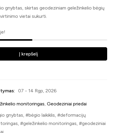
io gnybtas, skirtas geodeziniam geležinkelio bėgių
tvirtinimo vietai sukurti.
je!
Į krepšelį
tymas:
07 - 14 Rgp, 2026
žinkelio monitoringas
,
Geodeziniai priedai
io gnybtas
,
bėgio laikiklis
,
deformacijų
toringas
,
geležinkelio monitoringas
,
geodeziniai
ai