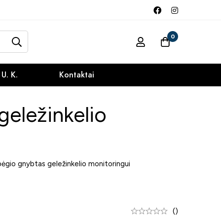
0
 U. K.
Kontaktai
geležinkelio
bėgio gnybtas geležinkelio monitoringui
()