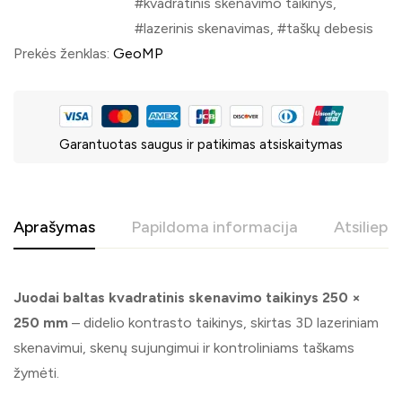
kvadratinis skenavimo taikinys
,
lazerinis skenavimas
,
taškų debesis
Prekės ženklas:
GeoMP
Garantuotas saugus ir patikimas atsiskaitymas
Aprašymas
Papildoma informacija
Atsiliepi
Juodai baltas kvadratinis skenavimo taikinys 250 ×
250 mm
– didelio kontrasto taikinys, skirtas 3D lazeriniam
skenavimui, skenų sujungimui ir kontroliniams taškams
žymėti.