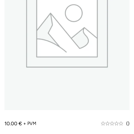
10.00
€
()
+ PVM