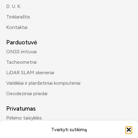
D. U. K.
Tinklaraštis
Kontaktai
Parduotuvė
GNSS imtuvai
Tacheometrai
LiDAR SLAM skeneriai
Valdikliai ir planšetiniai kompiuteriai
Geodeziniai priedai
Privatumas
Pirkimo taisyklės
Privatumo politika
Tvarkyti sutikimą