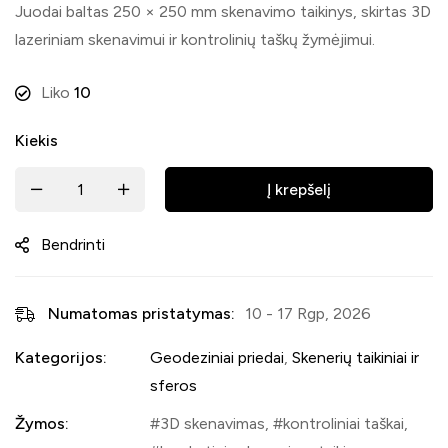
Juodai baltas 250 × 250 mm skenavimo taikinys, skirtas 3D
lazeriniam skenavimui ir kontrolinių taškų žymėjimui.
Liko
10
Kiekis
Į krepšelį
Bendrinti
Numatomas pristatymas:
10 - 17 Rgp, 2026
Kategorijos:
Geodeziniai priedai
,
Skenerių taikiniai ir
sferos
Žymos:
3D skenavimas
,
kontroliniai taškai
,