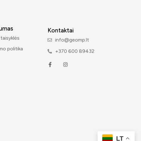
tumas
Kontaktai
 taisyklės
info@geomp.lt
mo politika
+370 600 89432
LT