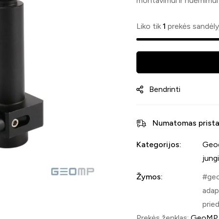
montavimui ir nuėmimui
Liko tik
1
prekės sandėly
Bendrinti
Numatomas prista
Kategorijos:
Geod
jung
Žymos:
geo
adap
pried
Prekės ženklas:
GeoMP