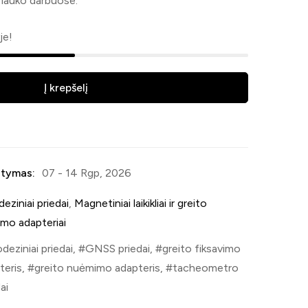
 lauko darbuose.
je!
Į krepšelį
tymas:
07 - 14 Rgp, 2026
eziniai priedai
,
Magnetiniai laikikliai ir greito
imo adapteriai
deziniai priedai
,
GNSS priedai
,
greito fiksavimo
teris
,
greito nuėmimo adapteris
,
tacheometro
ai