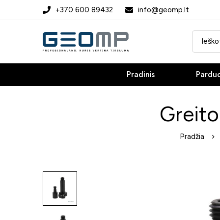
+370 600 89432
info@geomp.lt
Pradinis
Pardu
Greito
Pradžia