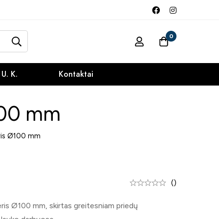
0
 U. K.
Kontaktai
Ø100 mm
ris Ø100 mm
()
ris Ø100 mm, skirtas greitesniam priedų