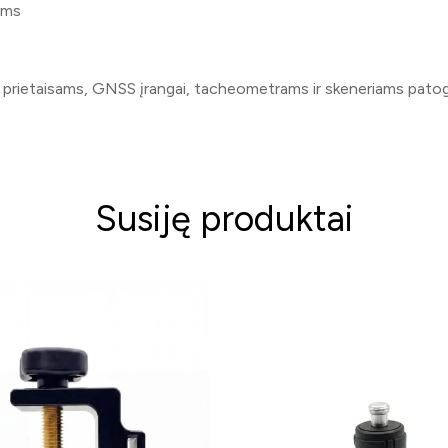
ams
rietaisams, GNSS įrangai, tacheometrams ir skeneriams patogiai b
Susiję produktai