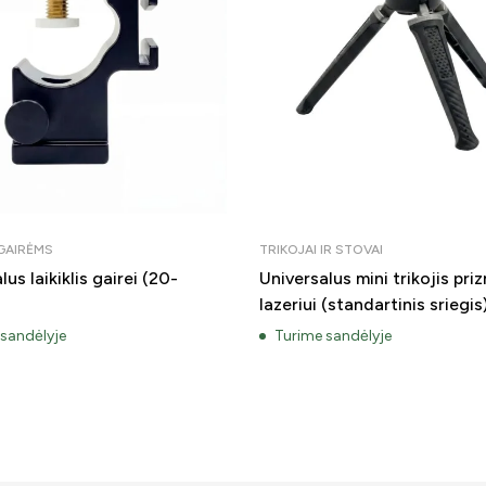
I GAIRĖMS
TRIKOJAI IR STOVAI
lus laikiklis gairei (20-
Universalus mini trikojis priz
lazeriui (standartinis sriegis
 sandėlyje
Turime sandėlyje