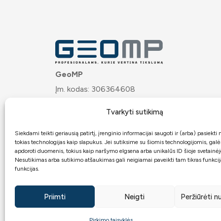
GeoMP
Įm. kodas: 306364608
PVM mok. kodas: LT100020121617
Tvarkyti sutikimą
Josvainių g. 32, LT-57275 Kėdainiai
Bankas:
ARTEA
Siekdami teikti geriausią patirtį, įrenginio informacijai saugoti ir (arba) pasiekt
tokias technologijas kaip slapukus. Jei sutiksime su šiomis technologijomis, gal
Atsiskaitomoji sąskaita:
apdoroti duomenis, tokius kaip naršymo elgsena arba unikalūs ID šioje svetainėj
Nesutikimas arba sutikimo atšaukimas gali neigiamai paveikti tam tikras funkcija
LT7271899000062467949
funkcijas.
Priimti
Neigti
Peržiūrėti 
2026 © GeoMP.lt.
Visos teisės saugomos
Ge
Pirkimo taisyklės