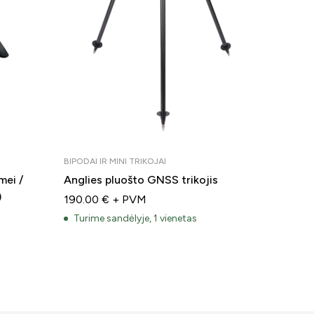
BIPODAI IR MINI TRIKOJAI
GEODEZIN
mei /
Anglies pluošto GNSS trikojis
PRIZMĖM
)
Telesko
190.00
€
+ PVM
150.00
Turime sandėlyje, 1 vienetas
Turime