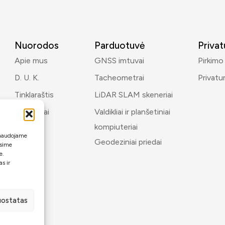
Nuorodos
Parduotuvė
Priva
Apie mus
GNSS imtuvai
Pirkimo
D. U. K.
Tacheometrai
Privatu
Tinklaraštis
LiDAR SLAM skeneriai
Kontaktai
Valdikliai ir planšetiniai
kompiuteriai
i naudojame
Geodeziniai priedai
ėsime
e.
s ir
nuostatas
oMP
.