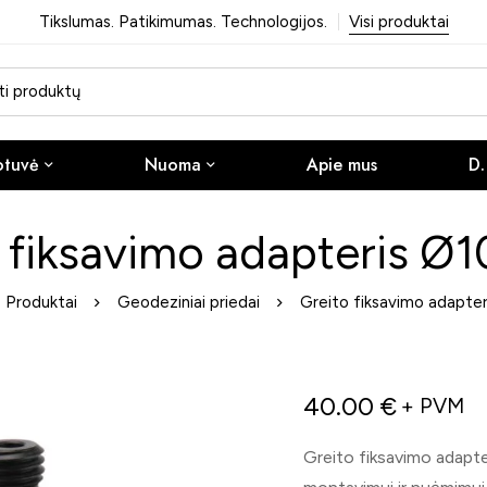
Tikslumas. Patikimumas. Technologijos.
Visi produktai
otuvė
Nuoma
Apie mus
D.
 fiksavimo adapteris 
Produktai
Geodeziniai priedai
Greito fiksavimo adapte
40.00
€
+ PVM
Greito fiksavimo adapte