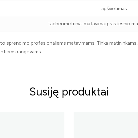
apšvietimas
tacheometriniai matavimai prastesnio 
paprasto sprendimo profesionaliems matavimams. Tinka matininka
ekantiems rangovams.
Susiję produktai