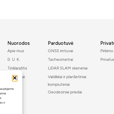
Nuorodos
Parduotuvė
Priva
Apie mus
GNSS imtuvai
Pirkimo
D. U. K.
Tacheometrai
Privatu
Tinklaraštis
LiDAR SLAM skeneriai
Kontaktai
Valdikliai ir planšetiniai
kompiuteriai
i naudojame
Geodeziniai priedai
ėsime
e.
s ir