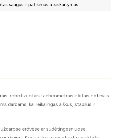
tas saugus ir patikimas atsiskaitymas
is, robotizuotais tacheometrais ir kitais optiniais
s darbams, kai reikalingas aiškus, stabilus ir
, uždarose erdvėse ar sudėtingesniuose
 grąžinimą. Konstrukcija orientuota į praktišką