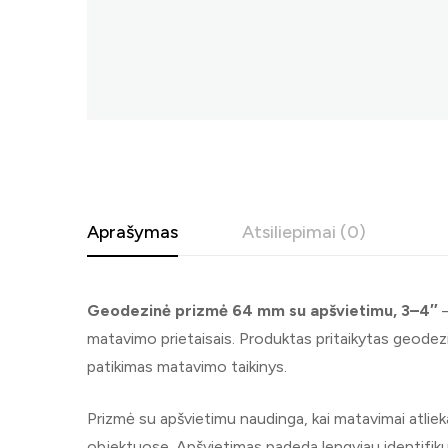
Aprašymas
Atsiliepimai (0)
Geodezinė prizmė 64 mm su apšvietimu, 3–4″
–
matavimo prietaisais. Produktas pritaikytas geodezijo
patikimas matavimo taikinys.
Prizmė su apšvietimu naudinga, kai matavimai atli
objektuose. Apšvietimas padeda lengviau identifikuo