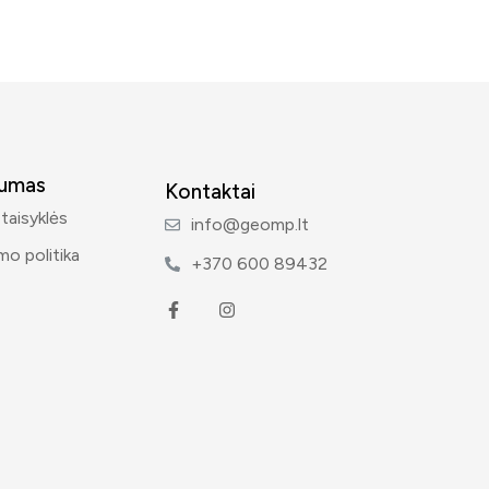
tumas
Kontaktai
 taisyklės
info@geomp.lt
mo politika
+370 600 89432