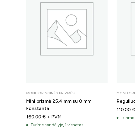
MONITORINGINĖS PRIZMĖS
MONITORI
Mini prizmė 25,4 mm su 0 mm
Reguliu
konstanta
110.00
160.00
€
+ PVM
Turime 
Turime sandėlyje, 1 vienetas