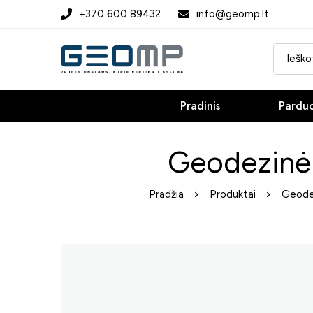
+370 600 89432
info@geomp.lt
Pradinis
Pardu
Geodezinė 
Pradžia
Produktai
Geodez