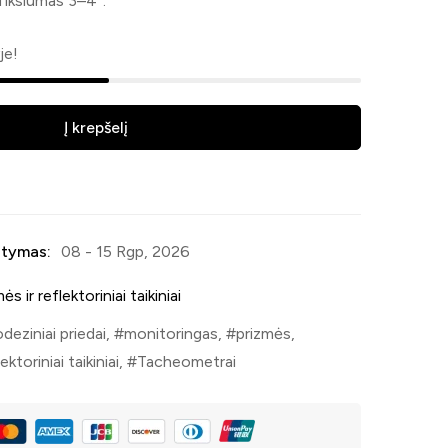
ikslumas 3–4″.
je!
Į krepšelį
tymas:
08 - 15 Rgp, 2026
ės ir reflektoriniai taikiniai
deziniai priedai
,
monitoringas
,
prizmės
,
ektoriniai taikiniai
,
Tacheometrai