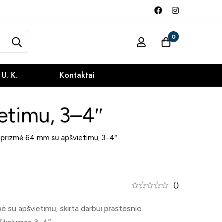
0
 U. K.
Kontaktai
etimu, 3–4″
prizmė 64 mm su apšvietimu, 3–4″
()
su apšvietimu, skirta darbui prastesnio