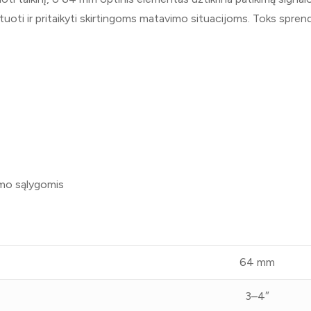
tuoti ir pritaikyti skirtingoms matavimo situacijoms. Toks spren
umo sąlygomis
64 mm
3–4″