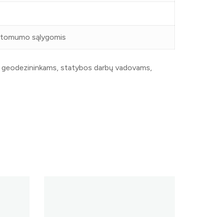
matomumo sąlygomis
ms, geodezininkams, statybos darbų vadovams,