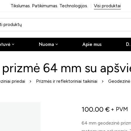
Tikslumas. Patikimumas. Technologijos.
Visi produktai
otuvė
Nuoma
Apie mus
D.
prizmė 64 mm su apšvi
iniai priedai
Prizmės ir reflektoriniai taikiniai
Geodezinė 
100.00
€
+ PVM
64 mm geodezinė prizmė 