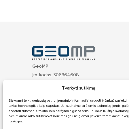
GeoMP
Įm. kodas: 306364608
PVM mok. kodas: LT100020121617
Tvarkyti sutikimą
Josvainių g. 32, LT-57275 Kėdainiai
Bankas:
ARTEA
Siekdami teikti geriausią patirtį, įrenginio informacijai saugoti ir (arba) pasiekt
tokias technologijas kaip slapukus. Jei sutiksime su šiomis technologijomis, gal
Atsiskaitomoji sąskaita:
apdoroti duomenis, tokius kaip naršymo elgsena arba unikalūs ID šioje svetainėj
Nesutikimas arba sutikimo atšaukimas gali neigiamai paveikti tam tikras funkcija
LT7271899000062467949
funkcijas.