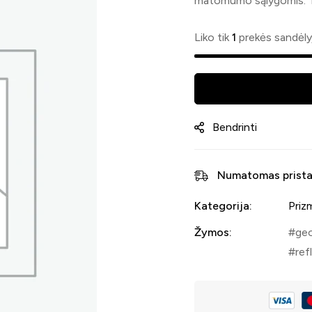
matomumo sąlygomis. T
Liko tik
1
prekės sandėly
Bendrinti
Numatomas prista
Kategorija:
Prizm
Žymos:
geo
refl