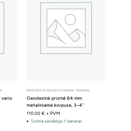
AI
PRIZMĖS IR REFLEKTORINIAI TAIKINIAI
PRIZMĖS I
 vario
Geodezinė prizmė 64 mm
Prizmė 
metaliniame korpuse, 3–4″
40.00
110.00
€
+ PVM
Turime
Turime sandėlyje, 1 vienetas