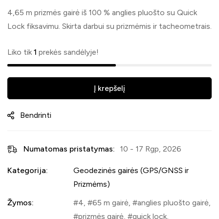
4,65 m prizmės gairė iš 100 % anglies pluošto su Quick
Lock fiksavimu. Skirta darbui su prizmėmis ir tacheometrais.
Liko tik
1
prekės sandėlyje!
Į krepšelį
Bendrinti
Numatomas pristatymas:
10 - 17 Rgp, 2026
Kategorija:
Geodezinės gairės (GPS/GNSS ir
Prizmėms)
Žymos:
4
,
65 m gairė
,
anglies pluošto gairė
,
prizmės gairė
,
quick lock
,