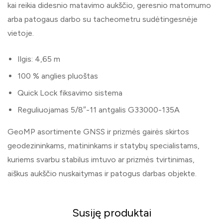
kai reikia didesnio matavimo aukščio, geresnio matomumo
arba patogaus darbo su tacheometru sudėtingesnėje
vietoje.
Ilgis: 4,65 m
100 % anglies pluoštas
Quick Lock fiksavimo sistema
Reguliuojamas 5/8″-11 antgalis G33000-135A
GeoMP asortimente GNSS ir prizmės gairės skirtos
geodezininkams, matininkams ir statybų specialistams,
kuriems svarbu stabilus imtuvo ar prizmės tvirtinimas,
aiškus aukščio nuskaitymas ir patogus darbas objekte.
Susiję produktai