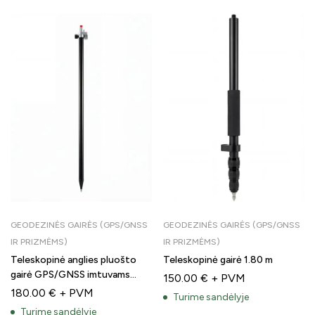
GEODEZINĖS GAIRĖS (GPS/GNSS
GEODEZINĖS GAIRĖS (GPS/GNSS
IR PRIZMĖMS)
IR PRIZMĖMS)
Teleskopinė anglies pluošto
Teleskopinė gairė 1.80 m
gairė GPS/GNSS imtuvams
150.00
€
+ PVM
(2.20m)
180.00
€
+ PVM
Turime sandėlyje
Turime sandėlyje