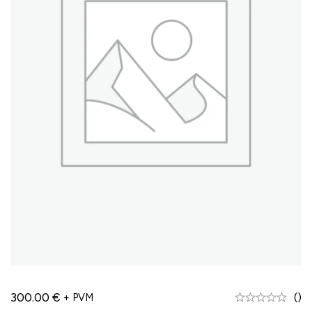
300.00
€
()
+ PVM