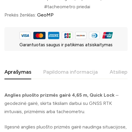
tacheometro priedai
Prekės ženklas:
GeoMP
Garantuotas saugus ir patikimas atsiskaitymas
Aprašymas
Papildoma informacija
Atsiliepi
Anglies pluošto prizmės gairė 4,65 m, Quick Lock
–
geodezinė gairė, skirta tiksliam darbui su GNSS RTK
imtuvais, prizmėmis arba tacheometru.
Ilgesnė anglies pluošto prizmės gairė naudinga situacijose,