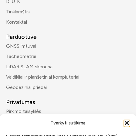
D. U. K.
Tinklaraštis
Kontaktai
Parduotuvė
GNSS imtuvai
Tacheometrai
LiDAR SLAM skeneriai
Valdikliai ir planšetiniai kompiuteriai
Geodeziniai priedai
Privatumas
Pirkimo taisyklės
Privatumo politika
Tvarkyti sutikimą