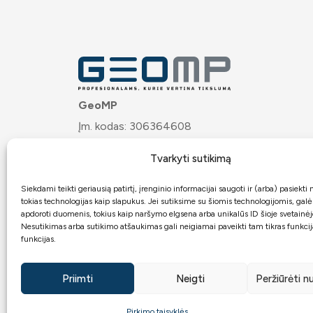
GeoMP
Įm. kodas: 306364608
PVM mok. kodas: LT100020121617
Tvarkyti sutikimą
Josvainių g. 32, LT-57275 Kėdainiai
Bankas:
ARTEA
Siekdami teikti geriausią patirtį, įrenginio informacijai saugoti ir (arba) pasiekt
tokias technologijas kaip slapukus. Jei sutiksime su šiomis technologijomis, gal
Atsiskaitomoji sąskaita:
apdoroti duomenis, tokius kaip naršymo elgsena arba unikalūs ID šioje svetainėj
Nesutikimas arba sutikimo atšaukimas gali neigiamai paveikti tam tikras funkcija
LT7271899000062467949
funkcijas.
Priimti
Neigti
Peržiūrėti 
2026 © GeoMP.lt.
Visos teisės saugomos
Ge
Pirkimo taisyklės