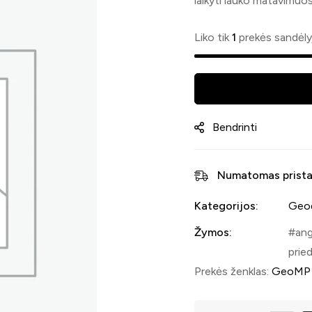
laikyti lauko matavimuos
Liko tik
1
prekės sandėly
Bendrinti
Numatomas prista
Kategorijos:
Geod
Žymos:
ang
pried
Prekės ženklas:
GeoMP