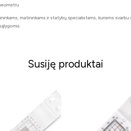
cheometru
ninkams, matininkams ir statybų specialistams, kuriems svarbu st
 sąlygomis.
Susiję produktai