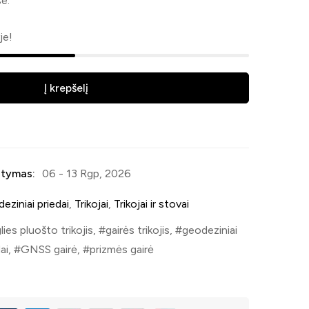
e.
je!
Į krepšelį
tymas:
06 - 13 Rgp, 2026
eziniai priedai
,
Trikojai
,
Trikojai ir stovai
lies pluošto trikojis
,
gairės trikojis
,
geodeziniai
ai
,
GNSS gairė
,
prizmės gairė