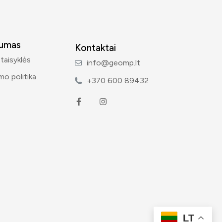
tumas
Kontaktai
 taisyklės
info@geomp.lt
mo politika
+370 600 89432
LT