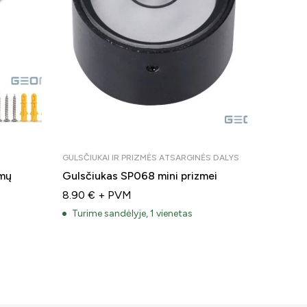
GULSČIUKAI IR PRIZMĖS ATSARGINĖS DALYS
PRIEDAI 
imų
Gulsčiukas SP068 mini prizmei
Univers
valdikl
8.90
€
+ PVM
Turime
Turime sandėlyje, 1 vienetas