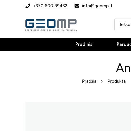
+370 600 89432
info@geomp.lt
Pradinis
Pardu
An
Pradžia
Produktai