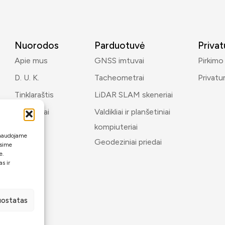
Nuorodos
Parduotuvė
Priva
Apie mus
GNSS imtuvai
Pirkimo
D. U. K.
Tacheometrai
Privatu
Tinklaraštis
LiDAR SLAM skeneriai
Kontaktai
Valdikliai ir planšetiniai
kompiuteriai
i naudojame
Geodeziniai priedai
ėsime
e.
s ir
nuostatas
oMP
.