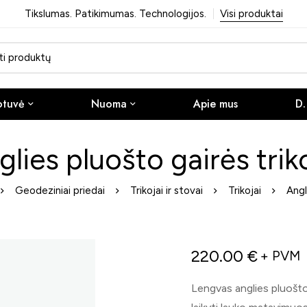
Tikslumas. Patikimumas. Technologijos.
Visi produktai
otuvė
Nuoma
Apie mus
D.
glies pluošto gairės triko
Geodeziniai priedai
Trikojai ir stovai
Trikojai
Angl
220.00
€
+ PVM
Lengvas anglies pluošto 