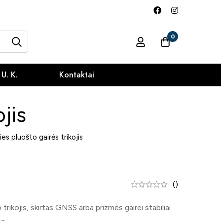
0
 U. K.
Kontaktai
jis
ies pluošto gairės trikojis
()
trikojis, skirtas GNSS arba prizmės gairei stabiliai