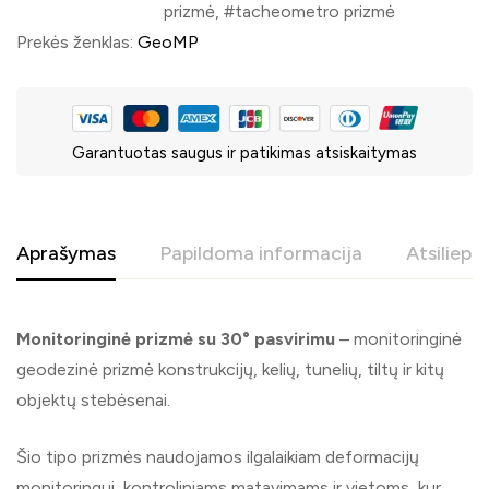
prizmė
,
tacheometro prizmė
Prekės ženklas:
GeoMP
Garantuotas saugus ir patikimas atsiskaitymas
Aprašymas
Papildoma informacija
Atsiliepi
Monitoringinė prizmė su 30° pasvirimu
– monitoringinė
geodezinė prizmė konstrukcijų, kelių, tunelių, tiltų ir kitų
objektų stebėsenai.
Šio tipo prizmės naudojamos ilgalaikiam deformacijų
monitoringui, kontroliniams matavimams ir vietoms, kur