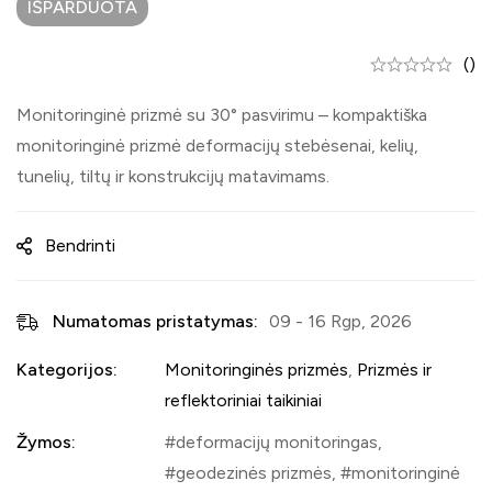
IŠPARDUOTA
()
Monitoringinė prizmė su 30° pasvirimu – kompaktiška
monitoringinė prizmė deformacijų stebėsenai, kelių,
tunelių, tiltų ir konstrukcijų matavimams.
Bendrinti
Numatomas pristatymas:
09 - 16 Rgp, 2026
Kategorijos:
Monitoringinės prizmės
,
Prizmės ir
reflektoriniai taikiniai
Žymos:
deformacijų monitoringas
,
geodezinės prizmės
,
monitoringinė