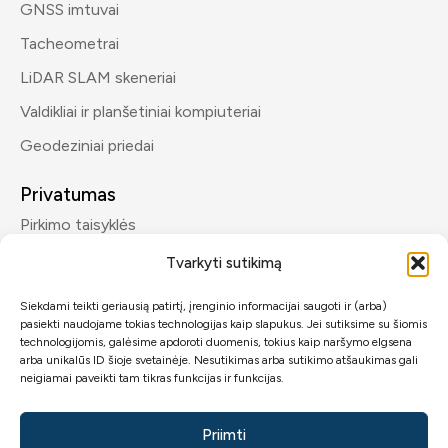
GNSS imtuvai
Tacheometrai
LiDAR SLAM skeneriai
Valdikliai ir planšetiniai kompiuteriai
Geodeziniai priedai
Privatumas
Pirkimo taisyklės
Privatumo politika
Tvarkyti sutikimą
Siekdami teikti geriausią patirtį, įrenginio informacijai saugoti ir (arba)
Kontaktai
pasiekti naudojame tokias technologijas kaip slapukus. Jei sutiksime su šiomis
info@geomp.lt
technologijomis, galėsime apdoroti duomenis, tokius kaip naršymo elgsena
arba unikalūs ID šioje svetainėje. Nesutikimas arba sutikimo atšaukimas gali
+370 600 89432
neigiamai paveikti tam tikras funkcijas ir funkcijas.
Priimti