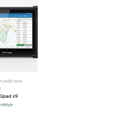
 PLANŠETINIAI
I
 Qpad x9
ndėlyje