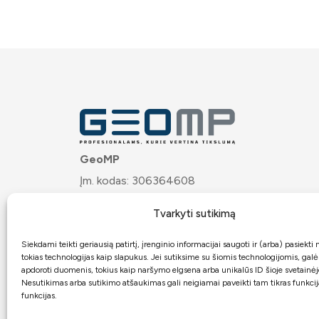
GeoMP
Įm. kodas: 306364608
PVM mok. kodas: LT100020121617
Tvarkyti sutikimą
Josvainių g. 32, LT-57275 Kėdainiai
Bankas:
ARTEA
Siekdami teikti geriausią patirtį, įrenginio informacijai saugoti ir (arba) pasiekt
tokias technologijas kaip slapukus. Jei sutiksime su šiomis technologijomis, gal
Atsiskaitomoji sąskaita:
apdoroti duomenis, tokius kaip naršymo elgsena arba unikalūs ID šioje svetainėj
Nesutikimas arba sutikimo atšaukimas gali neigiamai paveikti tam tikras funkcija
LT7271899000062467949
funkcijas.