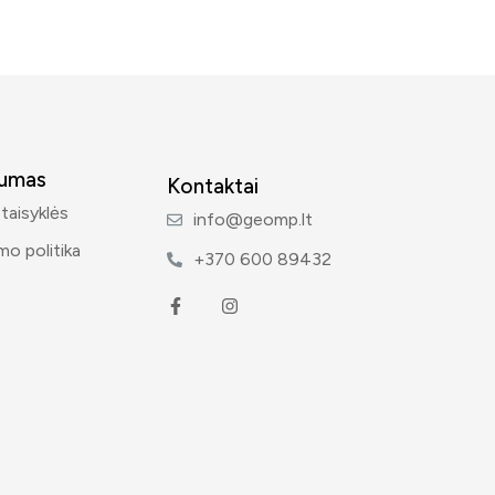
tumas
Kontaktai
 taisyklės
info@geomp.lt
mo politika
+370 600 89432