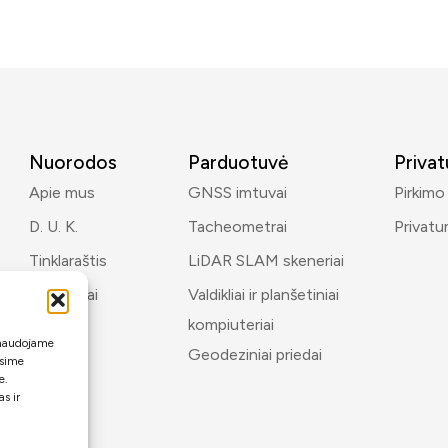
Nuorodos
Parduotuvė
Priva
Apie mus
GNSS imtuvai
Pirkimo
D. U. K.
Tacheometrai
Privatu
Tinklaraštis
LiDAR SLAM skeneriai
Kontaktai
Valdikliai ir planšetiniai
kompiuteriai
i naudojame
Geodeziniai priedai
ėsime
e.
s ir