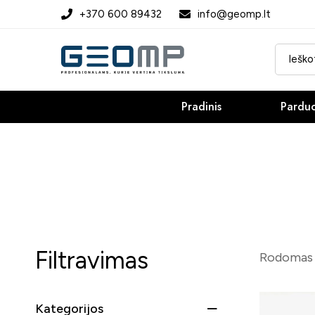
+370 600 89432
info@geomp.lt
Pradinis
Pardu
Filtravimas
Rodomas v
Kategorijos