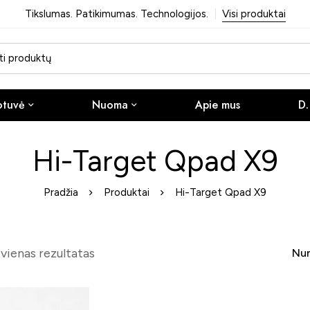
Tikslumas. Patikimumas. Technologijos.
Visi produktai
otuvė
Nuoma
Apie mus
D.
Hi-Target Qpad X9
Pradžia
Produktai
Hi-Target Qpad X9
ienas rezultatas
Num