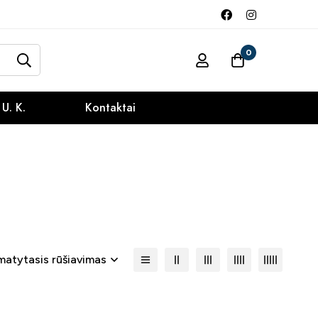
0
 U. K.
Kontaktai
atytasis rūšiavimas